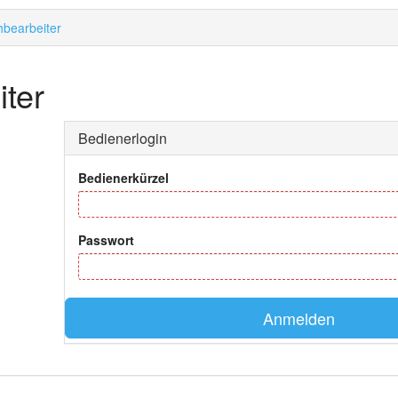
bearbeiter
ter
Bedienerlogin
Bedienerkürzel
Passwort
Anmelden